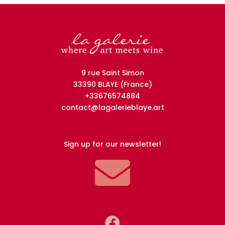
-
Stromboli
-
80x120cm
9 rue Saint Simon
33390 BLAYE (France)
+33676574884
contact@lagalerieblaye.art
Sign up for our newsletter!

