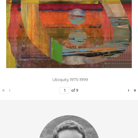
Ubiquity 1975-1999
«
‹
›
»
of
9